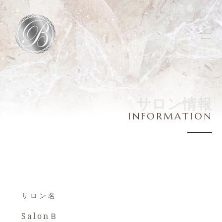
サ
ロ
ン
情
報
I
N
F
O
R
M
A
T
I
O
N
サロン名
SalonＢ