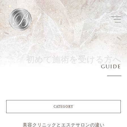
初
め
て
施
術
を
受
け
る
方
へ
G
U
I
D
E
CATEGORY
美容クリニックとエステサロンの違い