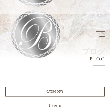
ブ
ロ
グ
B
L
O
G
CATEGORY
Credo